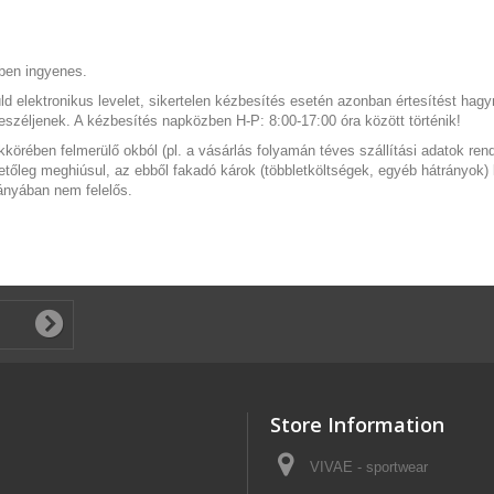
tben ingyenes.
küld elektronikus levelet, sikertelen kézbesítés esetén azonban értesítést ha
eszéljenek. A kézbesítés napközben H-P: 8:00-17:00 óra között történik!
ében felmerülő okból (pl. a vásárlás folyamán téves szállítási adatok rende
etőleg meghiúsul, az ebből fakadó károk (többletköltségek, egyéb hátrányok) 
ányában nem felelős.
Store Information
VIVAE - sportwear