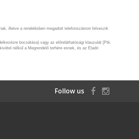
gynak, illetve a rendelésben megadott telefonszámon felveszik
lkezésre bocsátása) vagy az előreláthatósági klauzulát [Ptk.
kivétel nélkül a Megrendelő terhére esnek, és az Eladó
Follow us