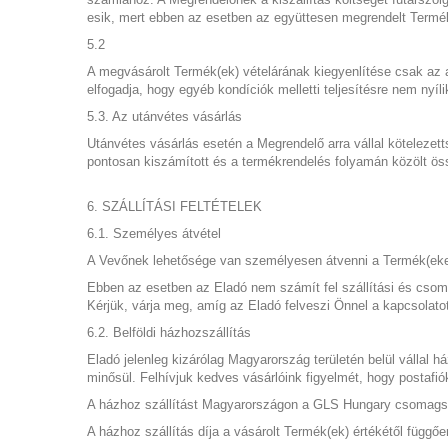
esik, mert ebben az esetben az együttesen megrendelt Termék(ek)
5.2
A megvásárolt Termék(ek) vételárának kiegyenlítése csak az 
elfogadja, hogy egyéb kondíciók melletti teljesítésre nem nyíl
5.3. Az utánvétes vásárlás
Utánvétes vásárlás esetén a Megrendelő arra vállal kötelezetts
pontosan kiszámított és a termékrendelés folyamán közölt ö
6. SZÁLLÍTÁSI FELTÉTELEK
6.1. Személyes átvétel
A Vevőnek lehetősége van személyesen átvenni a Termék(eke)t
Ebben az esetben az Eladó nem számít fel szállítási és csoma
Kérjük, várja meg, amíg az Eladó felveszi Önnel a kapcsolato
6.2. Belföldi házhozszállítás
Eladó jelenleg kizárólag Magyarország területén belül vállal 
minősül. Felhívjuk kedves vásárlóink figyelmét, hogy postafiók
A házhoz szállítást Magyarországon a GLS Hungary csomagszál
A házhoz szállítás díja a vásárolt Termék(ek) értékétől függőe