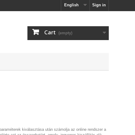
English
Sign in
Cart
(empty)
 paraméterek kiválasztása után számolja az online rendszer a
elérte azt az összeghatárt, amely ingyenes kiszállítás alá