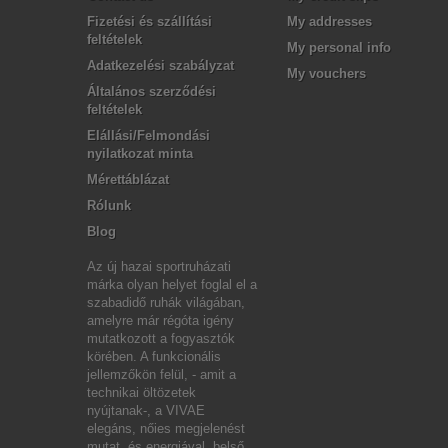
Fizetési és szállítási
My addresses
feltételek
My personal info
Adatkezelési szabályzat
My vouchers
Általános szerződési
feltételek
Elállási/Felmondási
nyilatkozat minta
Mérettáblázat
Rólunk
Blog
Az új hazai sportruházati
márka olyan helyet foglal el a
szabadidő ruhák világában,
amelyre már régóta igény
mutatkozott a fogyasztók
körében. A funkcionális
jellemzőkön felül, - amit a
technikai öltözetek
nyújtanak-, a VIVAE
elegáns, nőies megjelenést
mutat, és energiával, belső