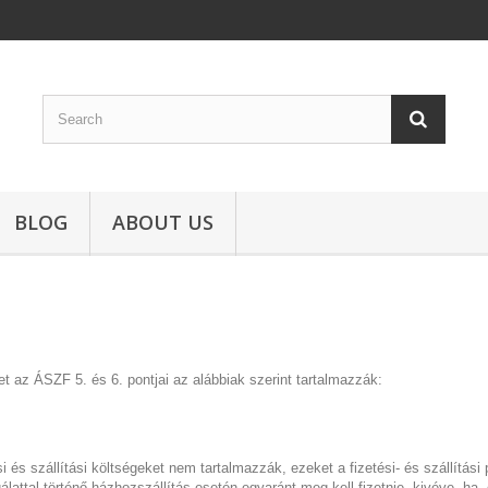
BLOG
ABOUT US
ket az ÁSZF 5. és 6. pontjai az alábbiak szerint tartalmazzák:
és szállítási költségeket nem tartalmazzák, ezeket a fizetési- és szállítási
lattal történő házhozszállítás esetén egyaránt meg kell fizetnie, kivéve, ha 