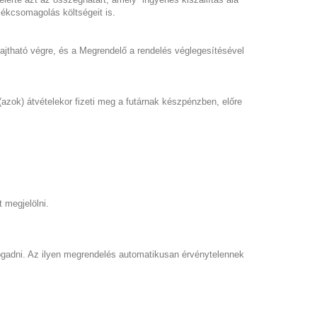
rmékcsomagolás költségeit is.
ajtható végre, és a Megrendelő a rendelés véglegesítésével
(azok) átvételekor fizeti meg a futárnak készpénzben, előre
 megjelölni.
lfogadni. Az ilyen megrendelés automatikusan érvénytelennek