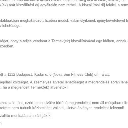
 árát kiszállítási díj egyáltalán nem terheli. A kiszállítási díj felöleli a te
alábbiakban meghatározott fizetési módok valamelyikének igénybevételével h
ik lehetősége.
éget, hogy a teljes vételárat a Termék(ek) kiszállításával egy időben, annak 
sszegben.
 a 1132 Budapest, Kádár u. 6 (Nova Sun Fitness Club) cím alatt.
golási költséget. A személyes átvétel lehetőségét a megrendelés során lehet
t, ha a megrendelt Termék(ek) átvehetők!
házhozszállítást, ezért ezen kívülre történő megrendelést nem áll módjában e
címre sem tudunk kézbesítést vállalni, illetve érvényes rendelést felvenni!
lító munkatársai szállítják ki.
n: