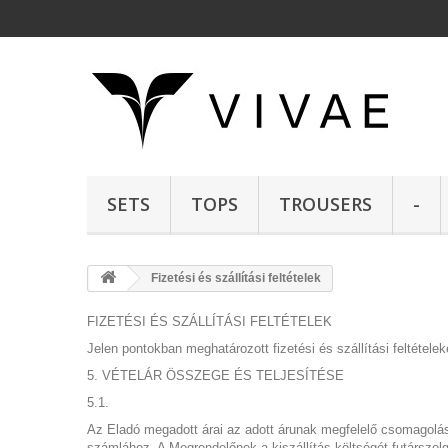
SETS
TOPS
TROUSERS
-
Fizetési és szállítási feltételek
FIZETÉSI ÉS SZÁLLÍTÁSI FELTÉTELEK
Jelen pontokban meghatározott fizetési és szállítási feltétele
5. VÉTELÁR ÖSSZEGE ÉS TELJESÍTÉSE
5.1.
Az Eladó megadott árai az adott árunak megfelelő csomagolási 
számlához. A Megrendelőnek a kiszállítás költségét futárszolgá