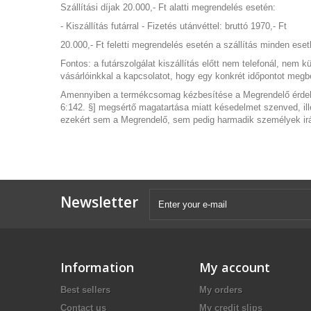
Szállítási díjak 20.000,- Ft alatti megrendelés esetén:
- Kiszállítás futárral - Fizetés utánvéttel:
bruttó
1970,- Ft
20.000,- Ft feletti megrendelés esetén a szállítás minden ese
Fontos:
a futárszolgálat kiszállítás előtt nem telefonál, nem 
vásárlóinkkal a kapcsolatot, hogy egy konkrét időpontot megb
Amennyiben a termékcsomag kézbesítése a Megrendelő érdekkör
6:142. §] megsértő magatartása miatt késedelmet szenved, ill
ezekért sem a Megrendelő, sem pedig harmadik személyek ir
Newsletter
Information
My account
Best sellers
My orders
Contact us
My credit slips