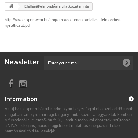
Elállási/Felmondási nyilatkozat minta
http://vivae-sportwear.hu/img/cms/documents/elallasi-felmondasi-
nyilatkozat.pdf
Newsletter
Information
Az új hazai sportruházati márka olyan helyet foglal el a szabadidő ruhák
világában, amelyre már régóta igény mutatkozott a fogyasztók körében.
A funkcionális jellemzőkön felül, - amit a technikai öltözetek nyújtanak-,
a VIVAE elegáns, nőies megjelenést mutat, és energiával, belső
harmóniával tölti fel viselőjét.