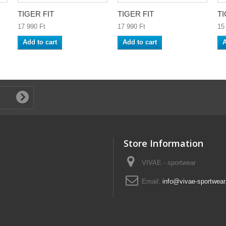
TIGER FIT
TIGER FIT
TI
17 990 Ft‎
17 990 Ft‎
15 
Add to cart
Add to cart
A
Store Information
VIVAE - sportwear
Email:
info@vivae-sportwear