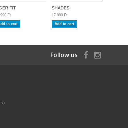
GER FIT
SHADES
V-GRAPH
990 Ft‎
17 990 Ft‎
17 990 Ft‎
dd to cart
Add to cart
Add to ca
Follow us
.hu