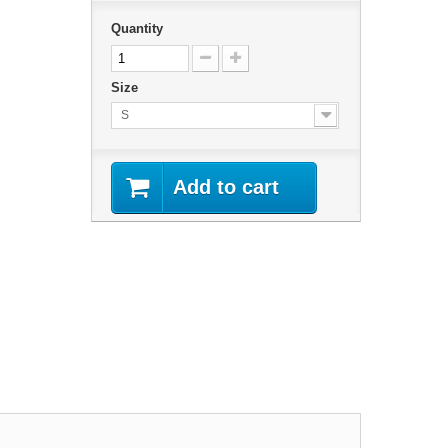
Quantity
Size
S
Add to cart