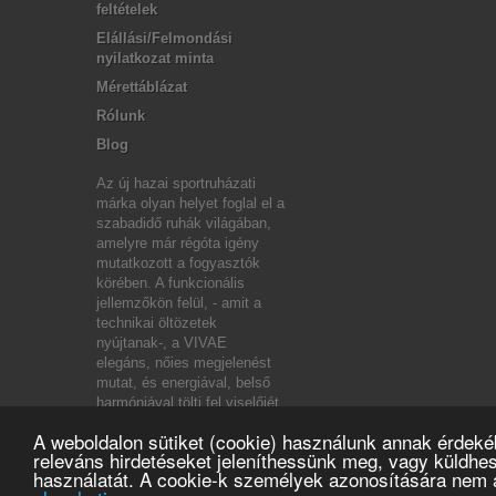
feltételek
Elállási/Felmondási
nyilatkozat minta
Mérettáblázat
Rólunk
Blog
Az új hazai sportruházati
márka olyan helyet foglal el a
szabadidő ruhák világában,
amelyre már régóta igény
mutatkozott a fogyasztók
körében. A funkcionális
jellemzőkön felül, - amit a
technikai öltözetek
nyújtanak-, a VIVAE
elegáns, nőies megjelenést
mutat, és energiával, belső
harmóniával tölti fel viselőjét.
A weboldalon sütiket (cookie) használunk annak érdekéb
releváns hirdetéseket jeleníthessünk meg, vagy küldhe
használatát. A cookie-k személyek azonosítására nem 