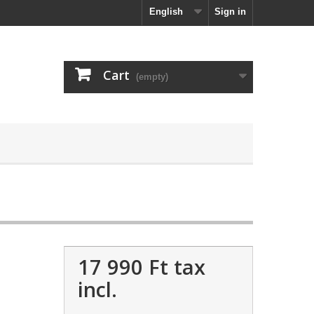
English
Sign in
Cart
(empty)
17 990 Ft‎
tax
incl.