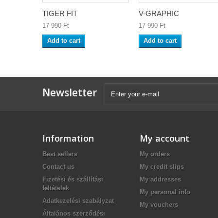
TIGER FIT
V-GRAPHIC
17 990 Ft‎
17 990 Ft‎
Add to cart
Add to cart
Newsletter
Information
My account
Best sellers
My orders
Contact us
My credit slips
Fizetési és szállítási
My addresses
feltételek
My personal info
Adatkezelési szabályzat
My vouchers
Általános szerződési