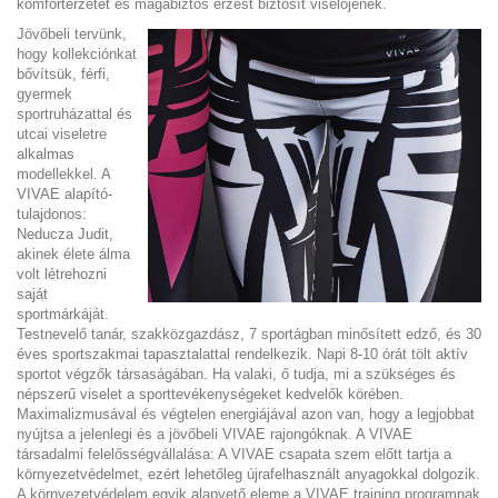
komfortérzetet és magabiztos érzést biztosít viselőjének.
J
övőbeli tervünk,
hogy kollekciónkat
bővítsük, férfi,
gyermek
sportruházattal és
utcai viseletre
alkalmas
modellekkel. A
VIVAE alapító-
tulajdonos:
Neducza Judit,
akinek élete álma
volt létrehozni
saját
sportmárkáját.
Testnevelő tanár, szakközgazdász, 7 sportágban minősített edző, és 30
éves sportszakmai tapasztalattal rendelkezik. Napi 8-10 órát tölt aktív
sportot végzők társaságában. Ha valaki, ő tudja, mi a szükséges és
népszerű viselet a sporttevékenységeket kedvelők körében.
Maximalizmusával és végtelen energiájával azon van, hogy a legjobbat
nyújtsa a jelenlegi és a jövőbeli VIVAE rajongóknak. A VIVAE
társadalmi felelősségvállalása: A VIVAE csapata szem előtt tartja a
környezetvédelmet, ezért lehetőleg újrafelhasznált anyagokkal dolgozik.
A környezetvédelem egyik alapvető eleme a VIVAE training programnak