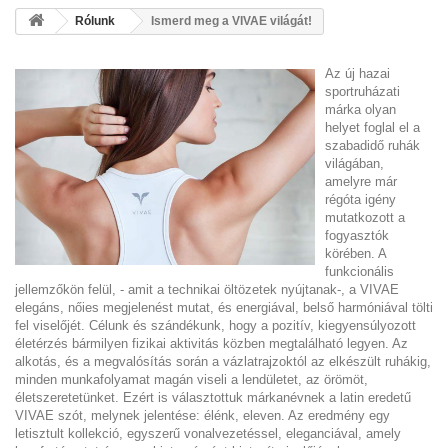
Rólunk
Ismerd meg a VIVAE világát!
Az új hazai
sportruházati
márka olyan
helyet foglal el a
szabadidő ruhák
világában,
amelyre már
régóta igény
mutatkozott a
fogyasztók
körében. A
funkcionális
jellemzőkön felül, - amit a technikai öltözetek nyújtanak-, a VIVAE
elegáns, nőies megjelenést mutat, és energiával, belső harmóniával tölti
fel viselőjét. Célunk és szándékunk, hogy a pozitív, kiegyensúlyozott
életérzés bármilyen fizikai aktivitás közben megtalálható legyen. Az
alkotás, és a megvalósítás során a vázlatrajzoktól az elkészült ruhákig,
minden munkafolyamat magán viseli a lendületet, az örömöt,
életszeretetünket. Ezért is választottuk márkanévnek a latin eredetű
VIVAE szót, melynek jelentése: élénk, eleven. Az eredmény egy
letisztult kollekció, egyszerű vonalvezetéssel, eleganciával, amely