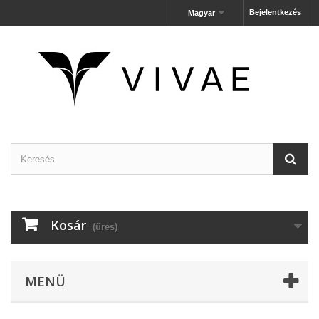
Bejelentkezés
Magyar
Kosár
(üres)
MENÜ