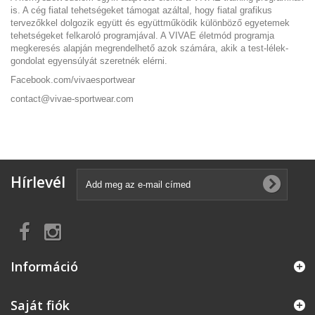
is. A cég fiatal tehetségeket támogat azáltal, hogy fiatal grafikus
tervezőkkel dolgozik együtt és együttműködik különböző egyetemek
tehetségeket felkaroló programjával. A VIVAE életmód programja
megkeresés alapján megrendelhető azok számára, akik a test-lélek-
gondolat egyensúlyát szeretnék elérni.
Facebook.com/vivaesportwear
contact@vivae-sportwear.com
Hírlevél
Információ
Saját fiók