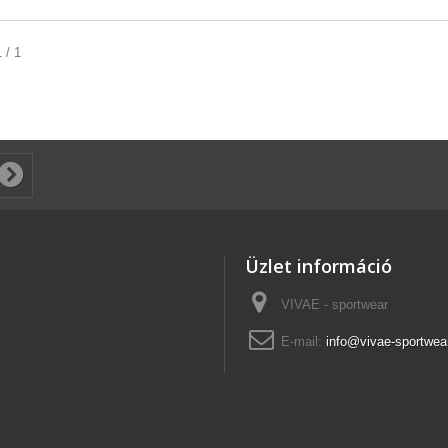
 / 1
Üzlet információ
VIVAE - sportwear
E-mail:
info@vivae-sportwea