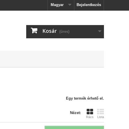
Magyar
Bejelentkezés
Kosár
(üres)
Egy termék érhető el.
Nézet:
Rács
Lista