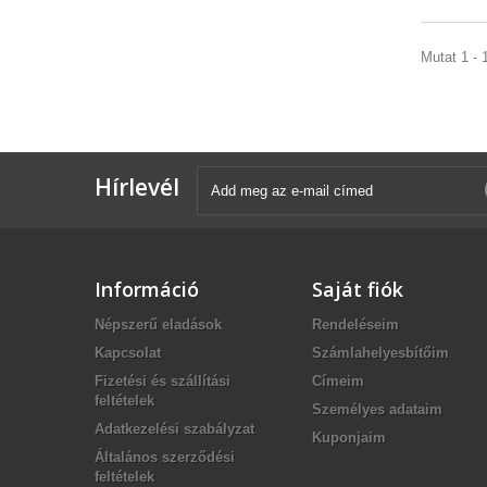
Mutat 1 - 1
Hírlevél
Információ
Saját fiók
Népszerű eladások
Rendeléseim
Kapcsolat
Számlahelyesbítőim
Fizetési és szállítási
Címeim
feltételek
Személyes adataim
Adatkezelési szabályzat
Kuponjaim
Általános szerződési
feltételek