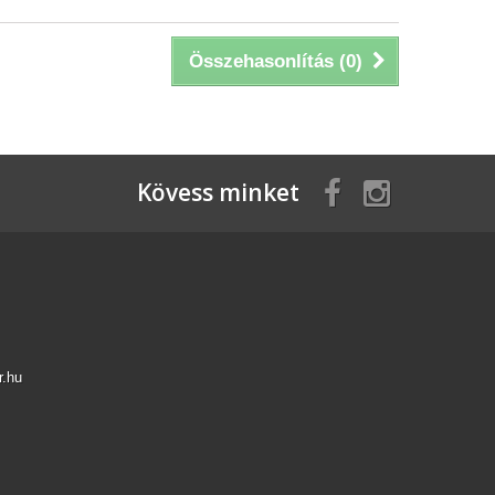
Összehasonlítás (
0
)
Kövess minket
r.hu