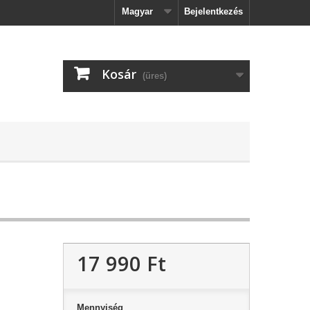
Magyar
Bejelentkezés
Kosár
(üres)
17 990 Ft‎
Mennyiség