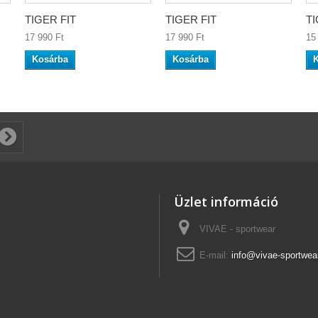
TIGER FIT
TIGER FIT
TI
17 990 Ft‎
17 990 Ft‎
15 
Kosárba
Kosárba
Üzlet információ
VIVAE - sportwear
E-mail:
info@vivae-sportwea