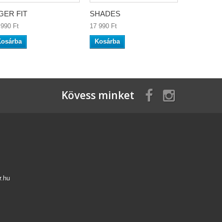
GER FIT
SHADES
TIGER FI
990 Ft‎
17 990 Ft‎
17 990 Ft‎
Kosárba
Kosárba
Kosárba
Kövess minket
r.hu