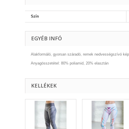
Szín
EGYÉB INFÓ
Alakformáló, gyorsan száradó, remek nedvességszívó kép
Anyagösszetétel: 80% poliamid, 20% elasztán
KELLÉKEK