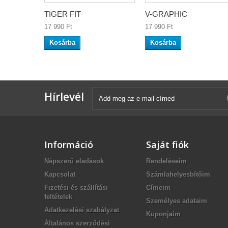
TIGER FIT
V-GRAPHIC
17 990 Ft‎
17 990 Ft‎
Kosárba
Kosárba
Hírlevél
Információ
Saját fiók
Népszerű eladások
Rendeléseim
Kapcsolat
Számlahelyesbítőim
Fizetési és szállítási
Címeim
feltételek
Személyes adataim
Adatkezelési szabályzat
Kuponjaim
Általános szerződési