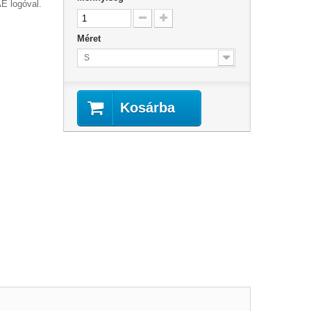
AE logóval.
Méret
S
Kosárba