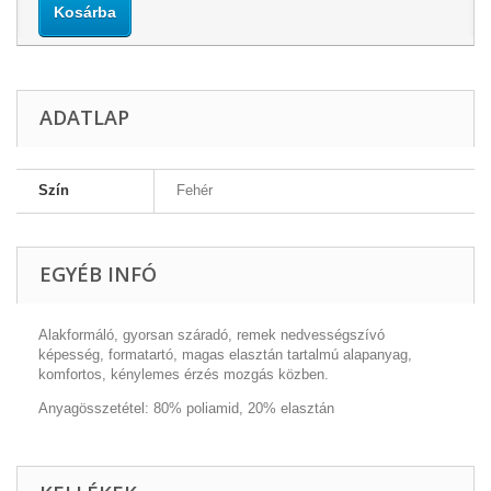
Kosárba
ADATLAP
Szín
Fehér
EGYÉB INFÓ
Alakformáló, gyorsan száradó, remek nedvességszívó
képesség, formatartó, magas elasztán tartalmú alapanyag,
komfortos, kénylemes érzés mozgás közben.
Anyagösszetétel: 80% poliamid, 20% elasztán