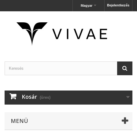
Bejelentkezés
Magyar
Kosár
(üres)
MENÜ