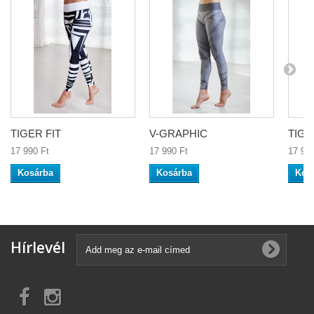
TIGER FIT
V-GRAPHIC
TIGE
17 990 Ft‎
17 990 Ft‎
17 990
Kosárba
Kosárba
Kos
Hírlevél