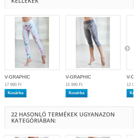
KELLÉKEK
V-GRAPHIC
V-GRAPHIC
V-GR
17 990 Ft‎
15 990 Ft‎
12 990
Kosárba
Kosárba
Kos
22 HASONLÓ TERMÉKEK UGYANAZON
KATEGÓRIÁBAN: