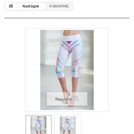
Nadrágok
V-GRAPHIC
Nagyobb